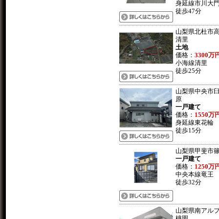
身延線市川大
徒歩47分
山梨県北杜市
清里
土地
価格：
3300万
小海線清里
徒歩25分
山梨県中央市
原
一戸建て
価格：
1550万
身延線東花輪
徒歩15分
山梨県甲斐市
一戸建て
価格：
1250万
中央本線竜王
徒歩32分
山梨県南アル
桃園