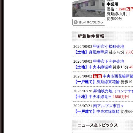
事業用
価格：
1580万
身延線小井川
徒歩90分
2026/08/03
甲府市小松町売地
【土地】
身延線甲府
徒歩42分
25
2026/08/03
甲斐市下今井売地
【土地】
中央本線塩崎
徒歩13分
4
2026/08/02
中央市西花輪新
【一戸建て】
身延線東花輪
徒歩19分
2026/07/26
昇仙峡売地（コンテナ
【土地】
中央本線竜王
1880万円
2026/07/21
南アルプス市百々
【一戸建て】
中央本線塩崎
徒歩66分