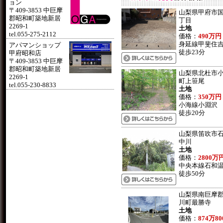
ョン
〒409-3853 中巨摩
山梨県甲府市国
郡昭和町築地新居
丁目
2269-1
土地
tel.055-275-2112
価格：
490万円
身延線甲斐住
アパマンショップ
徒歩23分
甲府昭和店
〒409-3853 中巨摩
郡昭和町築地新居
山梨県北杜市
2269-1
町上笹尾
tel.055-230-8833
土地
価格：
350万円
小海線小淵沢
徒歩20分
山梨県笛吹市
中川
土地
価格：
2800万
中央本線石和
徒歩50分
山梨県南巨摩
川町最勝寺
土地
価格：
874万80