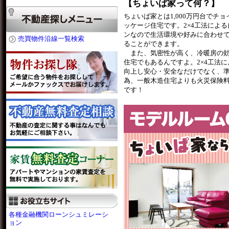
【ちょいぱ家って何？】
ちょいぱ家とは1,000万円台でチ
ッケージ住宅です。2×4工法によ
ンなので生活環境や好みに合わせ
売買物件沿線一覧検索
ることができます。
また、気密性が高く、冷暖房の効
住宅でもあるんですよ。2×4工法
向上し安心・安全なだけでなく、
為、一般木造住宅よりも火災保険
です！
各種金融機関ローンシュミレーシ
ョン