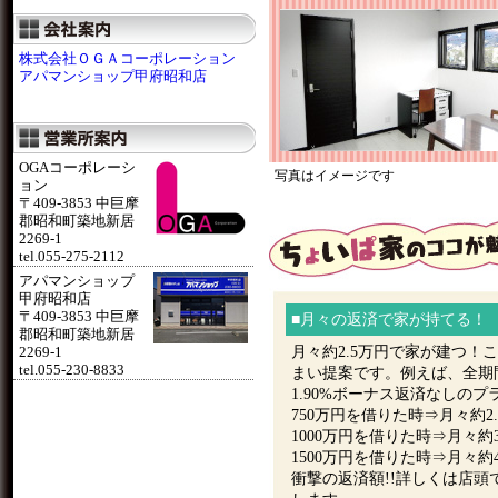
株式会社ＯＧＡコーポレーション
アパマンショップ甲府昭和店
OGAコーポレーシ
写真はイメージです
ョン
〒409-3853 中巨摩
郡昭和町築地新居
2269-1
tel.055-275-2112
アパマンショップ
甲府昭和店
〒409-3853 中巨摩
■月々の返済で家が持てる！
郡昭和町築地新居
月々約2.5万円で家が建つ！
2269-1
tel.055-230-8833
まい提案です。例えば、全期
1.90%ボーナス返済なしのプ
750万円を借りた時⇒月々約2
1000万円を借りた時⇒月々約3
1500万円を借りた時⇒月々約4
衝撃の返済額!!詳しくは店頭