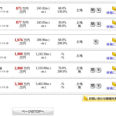
875
241.02m
60.0%
門
万円
2
土地
-m
150.0%
/バス-分
-万円
2
候補に
877
万円
245.95m
50.0%
土地
2
-万円
-m
80.0%
無
/バス-分
2
候補に
1,076
206.96m
60.0%
万円
2
土地
-m
200.0%
/バス-分
-万円
2
候補に
1,880
万円
1,245.59m
-%
2
土地
-万円
-m
-%
バス-分
2
候補に
2,800
1,510.00m
70.0%
土地
泉
万円
2
-m
200.0%
無
/バス-分
-万円
2
候補に
3,300
5,402.00m
-%
土地
万円
2
-m
-%
無
/バス-分
-万円
2
候補に