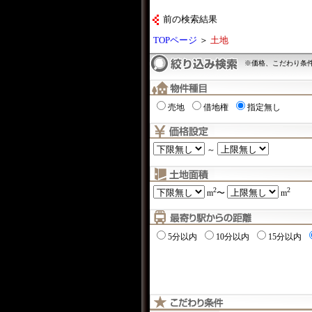
前の検索結果
TOPページ
＞
土地
※価格、こだわり条
売地
借地権
指定無し
～
2
2
m
〜
m
5分以内
10分以内
15分以内