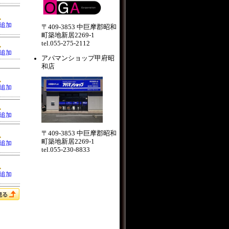
追加
〒409-3853 中巨摩郡昭和
町築地新居2269-1
tel.055-275-2112
追加
アパマンショップ甲府昭
和店
追加
追加
〒409-3853 中巨摩郡昭和
町築地新居2269-1
追加
tel.055-230-8833
追加