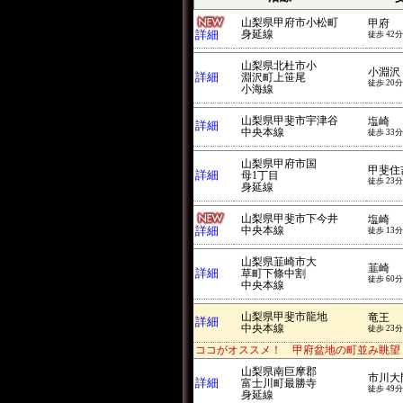
山梨県甲府市小松町
甲府
詳細
身延線
徒歩 42分
山梨県北杜市小
小淵沢
詳細
淵沢町上笹尾
徒歩 20分
小海線
山梨県甲斐市宇津谷
塩崎
詳細
中央本線
徒歩 33分
山梨県甲府市国
甲斐住
詳細
母1丁目
徒歩 23分
身延線
山梨県甲斐市下今井
塩崎
詳細
中央本線
徒歩 13分
山梨県韮崎市大
韮崎
詳細
草町下條中割
徒歩 60分
中央本線
山梨県甲斐市龍地
竜王
詳細
中央本線
徒歩 23分
ココがオススメ！ 甲府盆地の町並み眺望
山梨県南巨摩郡
市川大
詳細
富士川町最勝寺
徒歩 49分
身延線