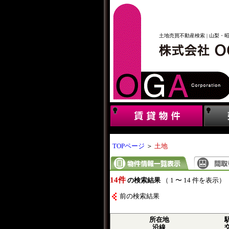
土地売買不動産検索 | 山梨・
TOPページ
＞
土地
14件
の検索結果
（ 1 〜 14 件を表示）
前の検索結果
所在地
沿線