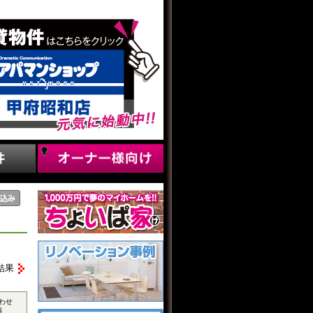
結果
わせ
補