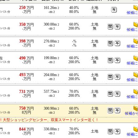
250
万円
161.26m
40.0%
土地
2
-万円
-m
80.0%
無
/バス-分
2
候補に
350
300.00m
60.0%
土地
万円
2
-m
200.0%
無
/バス-分
-万円
2
候補に
398
万円
276.00m
-%
土地
2
-万円
-m
-%
無
/バス-分
2
候補に
490
199.80m
60.0%
土地
吉
万円
2
-m
200.0%
無
/バス-分
-万円
2
候補に
493
万円
204.00m
60.0%
土地
2
-万円
-m
200.0%
無
/バス-分
2
候補に
731
537.75m
70.0%
土地
万円
2
-m
200.0%
無
/バス-分
-万円
2
候補に
750
万円
300.90m
60.0%
土地
2
8万円
-m
200.0%
無
/バス-分
2
候補か
！大型ショッピングセンター、双葉スマートインター近く！
844
336.00m
70.0%
門
万円
2
土地
-m
200.0%
/バス-分
-万円
2
候補に