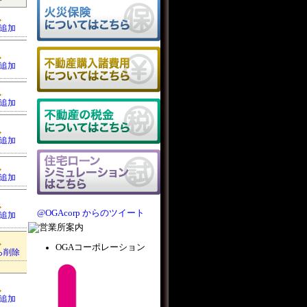
追加
追加
追加
追加
追加
@OGAcorp からのツイート
追加
OGAコーポレーション
ら削除
追加