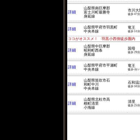
山梨県南巨摩郡
市川大
詳細
富士川町最勝寺
徒歩 47分
身延線
山梨県甲府市羽黒町
竜王
詳細
中央本線
徒歩 51分
ココがオススメ！ 羽黒小西側徒歩圏内
山梨県中巨摩郡
国母
詳細
昭和町西条
徒歩 29分
身延線
山梨県甲府市平瀬町
竜王
詳細
中央本線
徒歩-分/
山梨県笛吹市石
石和温
詳細
和町中川
徒歩 50分
中央本線
山梨県北杜市高
清里
詳細
根町清里
徒歩 25分
小海線