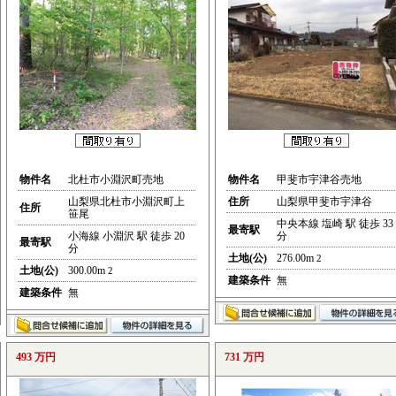
物件名
北杜市小淵沢町売地
物件名
甲斐市宇津谷売地
山梨県北杜市小淵沢町上
住所
山梨県甲斐市宇津谷
住所
笹尾
中央本線 塩崎 駅 徒歩 33
最寄駅
小海線 小淵沢 駅 徒歩 20
分
最寄駅
分
土地(公)
276.00m
2
土地(公)
300.00m
2
建築条件
無
建築条件
無
493 万円
731 万円