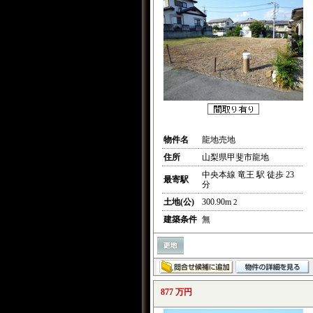
物件名
龍地売地
住所
山梨県甲斐市龍地
中央本線 竜王 駅 徒歩 23
最寄駅
分
土地(公)
300.90m
2
建築条件
無
877 万円