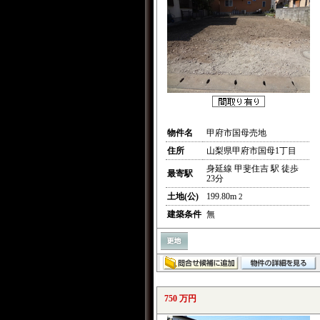
物件名
甲府市国母売地
住所
山梨県甲府市国母1丁目
身延線 甲斐住吉 駅 徒歩
最寄駅
23分
土地(公)
199.80m
2
建築条件
無
750 万円