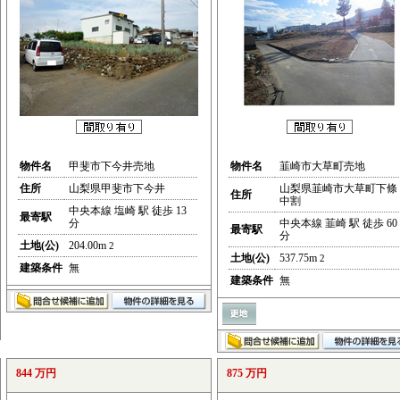
物件名
甲斐市下今井売地
物件名
韮崎市大草町売地
住所
山梨県甲斐市下今井
山梨県韮崎市大草町下條
住所
中割
中央本線 塩崎 駅 徒歩 13
最寄駅
分
中央本線 韮崎 駅 徒歩 60
最寄駅
分
土地(公)
204.00m
2
土地(公)
537.75m
2
建築条件
無
建築条件
無
844 万円
875 万円