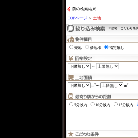
前の検索結果
TOPページ
＞
土地
※価格、こだわり条
売地
借地権
指定無し
～
2
2
m
〜
m
5分以内
10分以内
15分以内