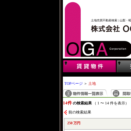
土地売買不動産検索 | 山梨・
TOPページ
＞
土地
14件
の検索結果
（ 1 〜 14 件を表示）
前の検索結果
250 万円