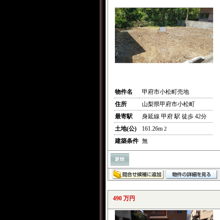
物件名
甲府市小松町売地
住所
山梨県甲府市小松町
最寄駅
身延線 甲府 駅 徒歩 42分
土地(公)
161.26m
2
建築条件
無
490 万円