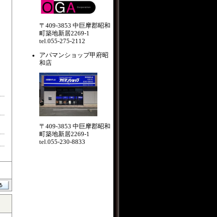
〒409-3853 中巨摩郡昭和
町築地新居2269-1
tel.055-275-2112
アパマンショップ甲府昭
和店
〒409-3853 中巨摩郡昭和
町築地新居2269-1
tel.055-230-8833