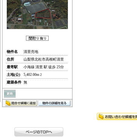
物件名
清里売地
住所
山梨県北杜市高根町清里
最寄駅
小海線 清里 駅 徒歩 25分
土地(公)
5,402.00m
2
建築条件
無