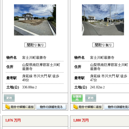
物件名
富士川町最勝寺
物件名
富士川町最勝寺
山梨県南巨摩郡富士川町
山梨県南巨摩郡富士川町
住所
住所
最勝寺
最勝寺
身延線 市川大門 駅 徒歩
身延線 市川大門 駅 徒歩
最寄駅
最寄駅
49分
47分
土地(公)
336.00m
土地(公)
241.02m
2
2
1,076 万円
1,880 万円