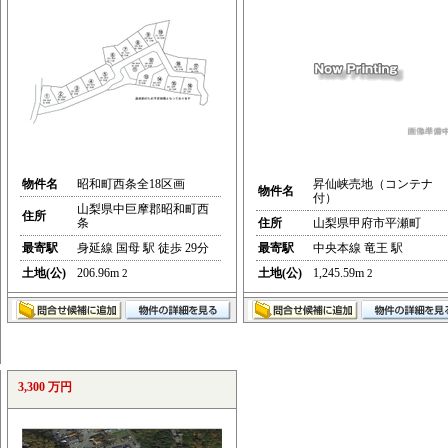
物件名
昭和町西条全18区画
昇仙峡売地（コンテナ
物件名
付）
山梨県中巨摩郡昭和町西
住所
条
住所
山梨県甲府市平瀬町
最寄駅
身延線 国母 駅 徒歩 29分
最寄駅
中央本線 竜王 駅
土地(公)
206.96m
土地(公)
1,245.59m
2
2
3,300 万円