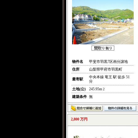
物件名
甲斐市羽黒7区画分譲地
住所
山梨県甲府市羽黒町
中央本線 竜王 駅 徒歩 51
最寄駅
分
土地(公)
245.95m
2
建築条件
無
2,800 万円