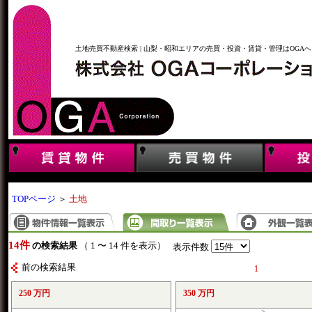
土地売買不動産検索 | 山梨・昭和エリアの売買・投資・賃貸・管理はOGAへ
TOPページ
＞
土地
14件
の検索結果
（ 1 〜 14 件を表示）
表示件数
前の検索結果
1
250 万円
350 万円