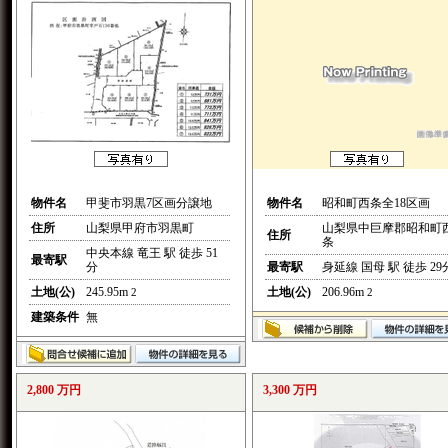
物件名
甲斐市羽黒7区画分譲地
物件名
昭和町西条全18区画
住所
山梨県甲府市羽黒町
山梨県中巨摩郡昭和町
住所
条
中央本線 竜王 駅 徒歩 51
最寄駅
分
最寄駅
身延線 国母 駅 徒歩 29
土地(公)
245.95m
土地(公)
206.96m
2
2
建築条件
無
2,800 万円
3,300 万円