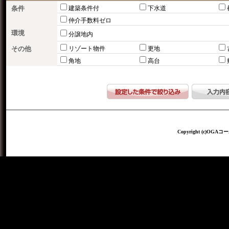
条件
建築条件付
下水道
仲介手数料ゼロ
環境
分譲地内
その他
リゾート物件
更地
角地
高台
Copyright (c)OGAコー