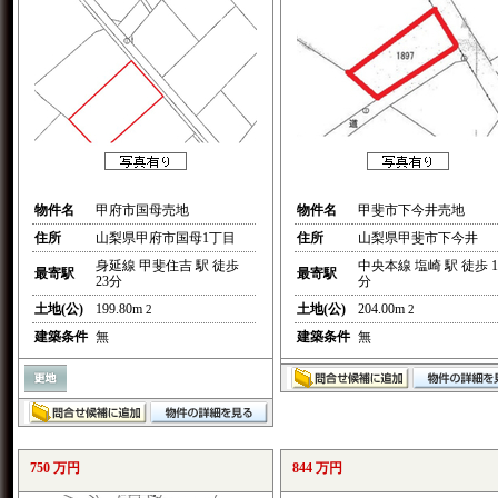
物件名
甲府市国母売地
物件名
甲斐市下今井売地
住所
山梨県甲府市国母1丁目
住所
山梨県甲斐市下今井
身延線 甲斐住吉 駅 徒歩
中央本線 塩崎 駅 徒歩 1
最寄駅
最寄駅
23分
分
土地(公)
199.80m
土地(公)
204.00m
2
2
建築条件
無
建築条件
無
750 万円
844 万円