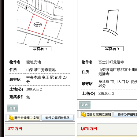
物件名
龍地売地
物件名
富士川町最勝寺
住所
山梨県甲斐市龍地
山梨県南巨摩郡富士川
住所
最勝寺
中央本線 竜王 駅 徒歩 23
最寄駅
分
身延線 市川大門 駅 徒
最寄駅
49分
土地(公)
300.90m
2
土地(公)
336.00m
2
建築条件
無
877 万円
1,076 万円