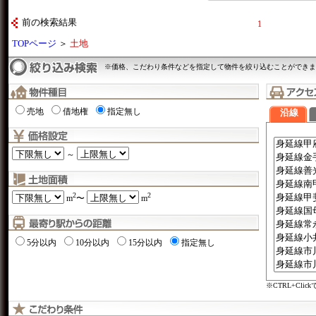
前の検索結果
1
TOPページ
＞
土地
※価格、こだわり条件などを指定して物件を絞り込むことができま
売地
借地権
指定無し
沿線
～
2
2
m
〜
m
5分以内
10分以内
15分以内
指定無し
※CTRL+Cli