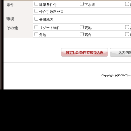
条件
建築条件付
下水道
仲介手数料ゼロ
環境
分譲地内
その他
リゾート物件
更地
角地
高台
Copyright (c)OGAコー