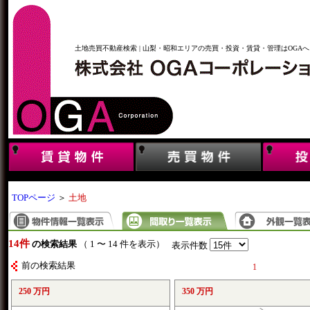
土地売買不動産検索 | 山梨・昭和エリアの売買・投資・賃貸・管理はOGAへ
TOPページ
＞
土地
14件
の検索結果
（ 1 〜 14 件を表示）
表示件数
前の検索結果
1
250 万円
350 万円