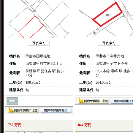
物件名
甲府市国母売地
物件名
甲斐市下今井売地
住所
山梨県甲府市国母1丁目
住所
山梨県甲斐市下今井
身延線 甲斐住吉 駅 徒歩
中央本線 塩崎 駅 徒歩 1
最寄駅
最寄駅
23分
分
土地(公)
199.80m
土地(公)
204.00m
2
2
建築条件
無
建築条件
無
750 万円
844 万円