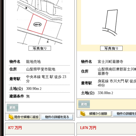
物件名
龍地売地
物件名
富士川町最勝寺
住所
山梨県甲斐市龍地
山梨県南巨摩郡富士川
住所
最勝寺
中央本線 竜王 駅 徒歩 23
最寄駅
分
身延線 市川大門 駅 徒
最寄駅
49分
土地(公)
300.90m
2
土地(公)
336.00m
2
建築条件
無
877 万円
1,076 万円