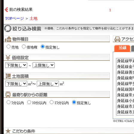
前の検索結果
1
TOPページ
＞
土地
※価格、こだわり条件などを指定して物件を絞り込むことができま
売地
借地権
指定無し
沿線
～
2
2
m
〜
m
5分以内
10分以内
15分以内
指定無し
※CTRL+Cli