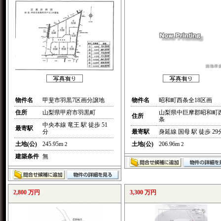
物件名
甲斐市羽黒7区画分譲地
物件名
昭和町西条全18区画
住所
山梨県甲府市羽黒町
山梨県中巨摩郡昭和町
住所
条
中央本線 竜王 駅 徒歩 51
最寄駅
分
最寄駅
身延線 国母 駅 徒歩 29
土地(公)
245.95m
土地(公)
206.96m
2
2
建築条件
無
2,800 万円
3,300 万円