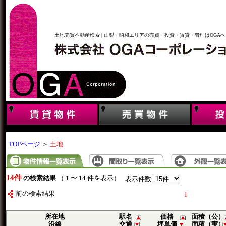
土地売買不動産検索 | 山梨・昭和エリアの売買・投資・賃貸・管理はOGAへ
TOPページ
＞
土地
14件
の検索結果
（ 1 〜 14 件を表示）
表示件数
前の検索結果
1
所在地
駅名
価格
面積（公）
沿線
交通
坪単価
面積（実）