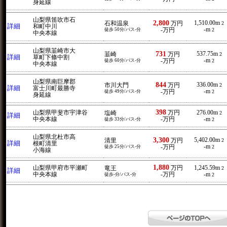
身延線
山梨県笛吹市石
2,800
1,510.00m
石和温泉
万円
2
詳細
和町中川
-m
徒歩 50分/バス-分
-万円
2
中央本線
山梨県韮崎市大
731
537.75m
韮崎
万円
2
詳細
草町下條中割
-m
徒歩 60分/バス-分
-万円
2
中央本線
山梨県南巨摩郡
844
336.00m
市川大門
万円
2
詳細
富士川町最勝寺
-m
徒歩 49分/バス-分
-万円
2
身延線
398
山梨県甲斐市宇津谷
万円
276.00m
塩崎
2
詳細
中央本線
-万円
-m
徒歩 33分/バス-分
2
山梨県北杜市高
3,300
5,402.00m
清里
万円
2
詳細
根町清里
-m
徒歩 25分/バス-分
-万円
2
小海線
1,880
山梨県甲府市平瀬町
万円
1,245.59m
竜王
2
詳細
中央本線
-万円
-m
徒歩-分/バス-分
2