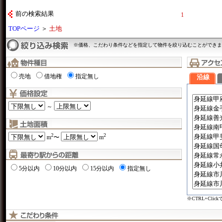
前の検索結果
1
TOPページ
＞
土地
※価格、こだわり条件などを指定して物件を絞り込むことができま
売地
借地権
指定無し
沿線
～
2
2
m
〜
m
5分以内
10分以内
15分以内
指定無し
※CTRL+Cli