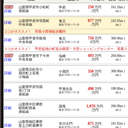
250
山梨県甲府市小松町
万円
161.26m
甲府
2
詳細
身延線
-万円
-m
徒歩 42分/バス-分
2
877
山梨県甲府市羽黒町
万円
245.95m
竜王
2
詳細
中央本線
-万円
-m
徒歩 51分/バス-分
2
ココがオススメ！ 羽黒小西側徒歩圏内
750
山梨県甲斐市龍地
万円
300.90m
竜王
2
詳細
中央本線
8万円
-m
徒歩 23分/バス-分
2
ココがオススメ！ 甲府盆地の町並み眺望！大型ショッピングセンター、双葉ス
493
山梨県甲斐市下今井
万円
204.00m
塩崎
2
詳細
中央本線
-万円
-m
徒歩 13分/バス-分
2
山梨県北杜市小
350
300.00m
小淵沢
万円
2
詳細
淵沢町上笹尾
-m
徒歩 20分/バス-分
-万円
2
小海線
山梨県甲府市国
490
199.80m
甲斐住吉
万円
2
詳細
母1丁目
-m
徒歩 23分/バス-分
-万円
2
身延線
山梨県中巨摩郡
1,076
206.96m
国母
万円
2
詳細
昭和町西条
-m
徒歩 29分/バス-分
-万円
2
身延線
山梨県南巨摩郡
875
241.02m
市川大門
万円
2
詳細
富士川町最勝寺
-m
徒歩 47分/バス-分
-万円
2