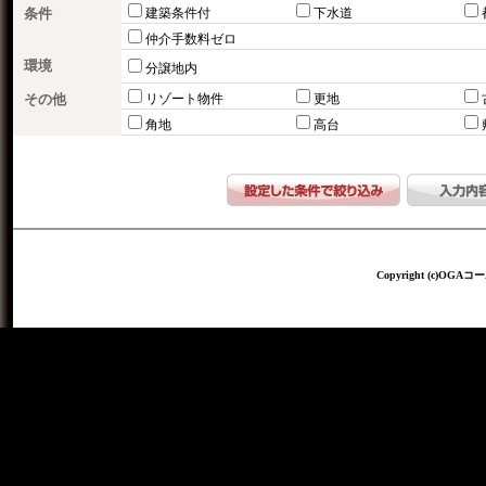
条件
建築条件付
下水道
仲介手数料ゼロ
環境
分譲地内
その他
リゾート物件
更地
角地
高台
Copyright (c)OGAコー