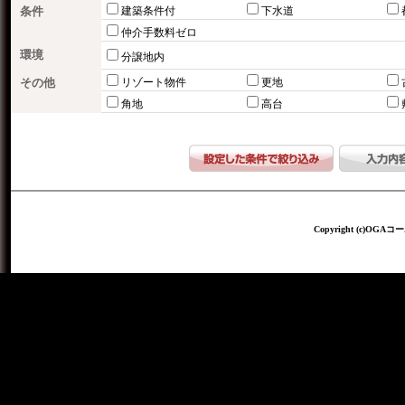
条件
建築条件付
下水道
仲介手数料ゼロ
環境
分譲地内
その他
リゾート物件
更地
角地
高台
Copyright (c)OGAコー