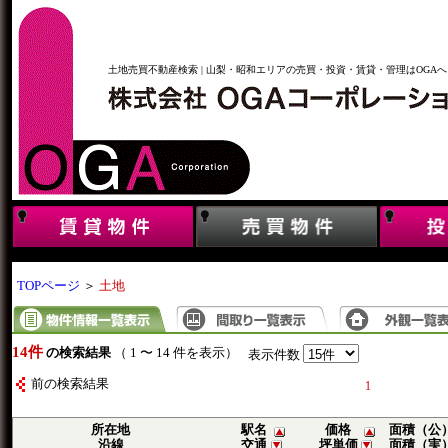
土地売買不動産検索 | 山梨・昭和エリアの売買・投資・賃貸・管理はOGAへ
TOPページ
＞
土地
14件
の検索結果
（ 1 〜 14 件を表示）
表示件数
前の検索結果
1
所在地
駅名
価格
面積（公
沿線
交通
坪単価
面積（実