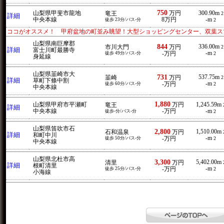
750
山梨県甲斐市龍地
万円
300.90m
竜王
2
詳細
中央本線
8万円
-m
徒歩 23分/バス-分
2
ココがオススメ！ 甲府盆地の町並み眺望！大型ショッピングセンター、双葉ス
山梨県南巨摩郡
844
336.00m
市川大門
万円
2
詳細
富士川町最勝寺
-m
徒歩 49分/バス-分
-万円
2
身延線
山梨県韮崎市大
731
537.75m
韮崎
万円
2
詳細
草町下條中割
-m
徒歩 60分/バス-分
-万円
2
中央本線
1,880
山梨県甲府市平瀬町
万円
1,245.59m
竜王
詳細
中央本線
-万円
-m
徒歩-分/バス-分
2
山梨県笛吹市石
2,800
1,510.00m
石和温泉
万円
詳細
和町中川
-m
徒歩 50分/バス-分
-万円
2
中央本線
山梨県北杜市高
3,300
5,402.00m
清里
万円
詳細
根町清里
-m
徒歩 25分/バス-分
-万円
2
小海線