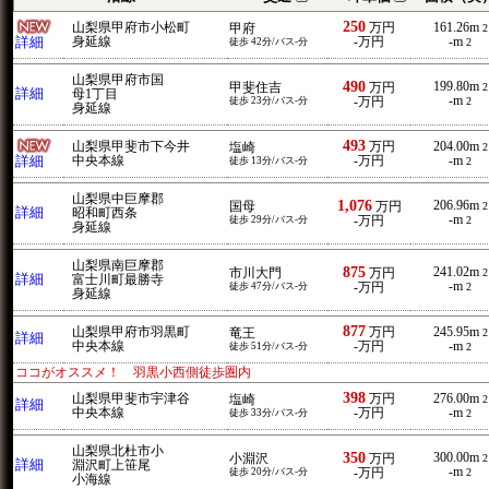
250
山梨県甲府市小松町
万円
161.26m
甲府
2
詳細
身延線
-万円
-m
徒歩 42分/バス-分
2
山梨県甲府市国
490
199.80m
甲斐住吉
万円
2
詳細
母1丁目
-m
徒歩 23分/バス-分
-万円
2
身延線
493
山梨県甲斐市下今井
万円
204.00m
塩崎
2
詳細
中央本線
-万円
-m
徒歩 13分/バス-分
2
山梨県中巨摩郡
1,076
206.96m
国母
万円
2
詳細
昭和町西条
-m
徒歩 29分/バス-分
-万円
2
身延線
山梨県南巨摩郡
875
241.02m
市川大門
万円
2
詳細
富士川町最勝寺
-m
徒歩 47分/バス-分
-万円
2
身延線
877
山梨県甲府市羽黒町
万円
245.95m
竜王
2
詳細
中央本線
-万円
-m
徒歩 51分/バス-分
2
ココがオススメ！ 羽黒小西側徒歩圏内
398
山梨県甲斐市宇津谷
万円
276.00m
塩崎
2
詳細
中央本線
-万円
-m
徒歩 33分/バス-分
2
山梨県北杜市小
350
300.00m
小淵沢
万円
2
詳細
淵沢町上笹尾
-m
徒歩 20分/バス-分
-万円
2
小海線