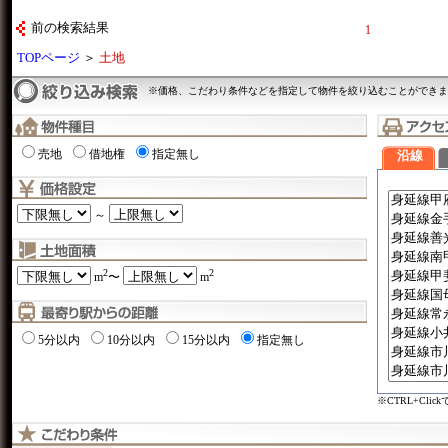
前の検索結果
1
TOPページ
＞
土地
※価格、こだわり条件などを指定して物件を絞り込むことができま
売地
借地権
指定無し
沿線
～
2
2
m
〜
m
5分以内
10分以内
15分以内
指定無し
※CTRL+Cli