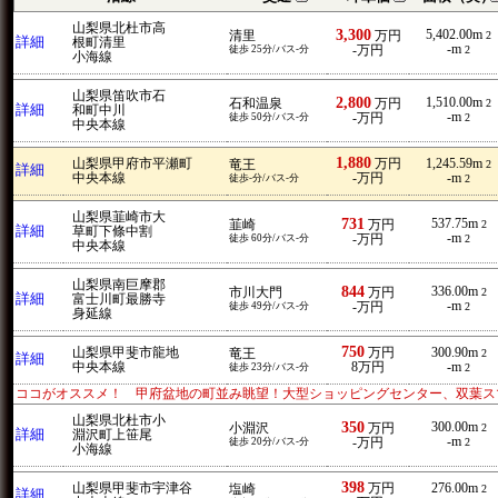
山梨県北杜市高
3,300
5,402.00m
清里
万円
2
詳細
根町清里
-m
徒歩 25分/バス-分
-万円
2
小海線
山梨県笛吹市石
2,800
1,510.00m
石和温泉
万円
2
詳細
和町中川
-m
徒歩 50分/バス-分
-万円
2
中央本線
1,880
山梨県甲府市平瀬町
万円
1,245.59m
竜王
2
詳細
中央本線
-万円
-m
徒歩-分/バス-分
2
山梨県韮崎市大
731
537.75m
韮崎
万円
2
詳細
草町下條中割
-m
徒歩 60分/バス-分
-万円
2
中央本線
山梨県南巨摩郡
844
336.00m
市川大門
万円
2
詳細
富士川町最勝寺
-m
徒歩 49分/バス-分
-万円
2
身延線
750
山梨県甲斐市龍地
万円
300.90m
竜王
2
詳細
中央本線
8万円
-m
徒歩 23分/バス-分
2
ココがオススメ！ 甲府盆地の町並み眺望！大型ショッピングセンター、双葉ス
山梨県北杜市小
350
300.00m
小淵沢
万円
2
詳細
淵沢町上笹尾
-m
徒歩 20分/バス-分
-万円
2
小海線
398
山梨県甲斐市宇津谷
万円
276.00m
塩崎
2
詳細