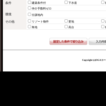
条件
建築条件付
下水道
仲介手数料ゼロ
環境
分譲地内
その他
リゾート物件
更地
角地
高台
Copyright (c)OGAコー