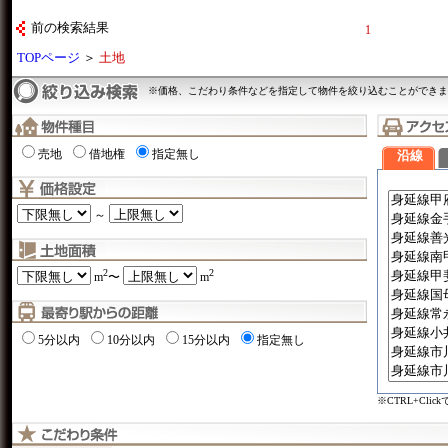
前の検索結果
1
TOPページ
＞
土地
※価格、こだわり条件などを指定して物件を絞り込むことができま
売地
借地権
指定無し
沿線
～
2
2
m
〜
m
5分以内
10分以内
15分以内
指定無し
※CTRL+Cli