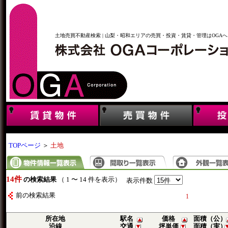
土地売買不動産検索 | 山梨・昭和エリアの売買・投資・賃貸・管理はOGAへ
TOPページ
＞
土地
14件
の検索結果
（ 1 〜 14 件を表示）
表示件数
前の検索結果
1
所在地
駅名
価格
面積（公）
沿線
交通
坪単価
面積（実）