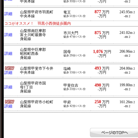
中央本線
-万円
-m
徒歩 33分/バス-分
2
877
山梨県甲府市羽黒町
万円
245.95m
竜王
2
詳細
中央本線
-万円
-m
徒歩 51分/バス-分
2
ココがオススメ！ 羽黒小西側徒歩圏内
山梨県南巨摩郡
875
241.02m
市川大門
万円
2
詳細
富士川町最勝寺
-m
徒歩 47分/バス-分
-万円
2
身延線
山梨県中巨摩郡
1,076
206.96m
国母
万円
2
詳細
昭和町西条
-m
徒歩 29分/バス-分
-万円
2
身延線
493
山梨県甲斐市下今井
万円
204.00m
塩崎
2
詳細
中央本線
-万円
-m
徒歩 13分/バス-分
2
山梨県甲府市国
490
199.80m
甲斐住吉
万円
2
詳細
母1丁目
-m
徒歩 23分/バス-分
-万円
2
身延線
250
山梨県甲府市小松町
万円
161.26m
甲府
2
詳細
身延線
-万円
-m
徒歩 42分/バス-分
2