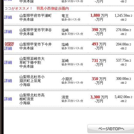
中央本線
-万円
-m
徒歩 51分/バス-分
2
ココがオススメ！ 羽黒小西側徒歩圏内
1,880
山梨県甲府市平瀬町
万円
1,245.59m
竜王
2
詳細
中央本線
-万円
-m
徒歩-分/バス-分
2
398
山梨県甲斐市宇津谷
万円
276.00m
塩崎
2
詳細
中央本線
-万円
-m
徒歩 33分/バス-分
2
493
山梨県甲斐市下今井
万円
204.00m
塩崎
2
詳細
中央本線
-万円
-m
徒歩 13分/バス-分
2
山梨県韮崎市大
731
537.75m
韮崎
万円
2
詳細
草町下條中割
-m
徒歩 60分/バス-分
-万円
2
中央本線
山梨県北杜市小
350
300.00m
小淵沢
万円
2
詳細
淵沢町上笹尾
-m
徒歩 20分/バス-分
-万円
2
小海線
山梨県北杜市高
3,300
5,402.00m
清里
万円
2
詳細
根町清里
-m
徒歩 25分/バス-分
-万円
2
小海線