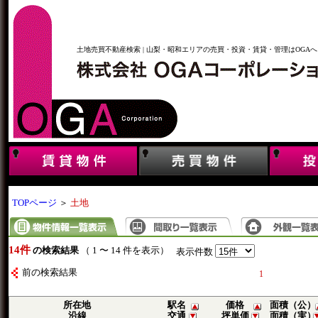
土地売買不動産検索 | 山梨・昭和エリアの売買・投資・賃貸・管理はOGAへ
TOPページ
＞
土地
14件
の検索結果
（ 1 〜 14 件を表示）
表示件数
前の検索結果
1
所在地
駅名
価格
面積（公）
沿線
交通
坪単価
面積（実）