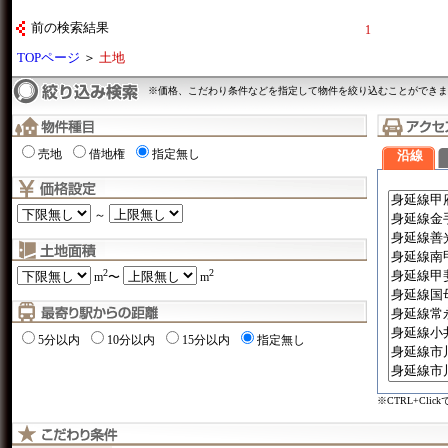
前の検索結果
1
TOPページ
＞
土地
※価格、こだわり条件などを指定して物件を絞り込むことができま
売地
借地権
指定無し
沿線
～
2
2
m
〜
m
5分以内
10分以内
15分以内
指定無し
※CTRL+Cli