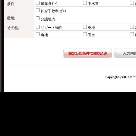
条件
建築条件付
下水道
仲介手数料ゼロ
環境
分譲地内
その他
リゾート物件
更地
角地
高台
Copyright (c)OGAコー