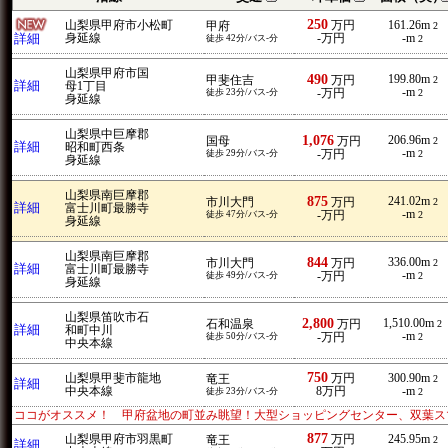
250
山梨県甲府市小松町
万円
161.26m
甲府
2
詳細
身延線
-万円
-m
徒歩 42分/バス-分
2
山梨県甲府市国
490
199.80m
甲斐住吉
万円
2
詳細
母1丁目
-m
徒歩 23分/バス-分
-万円
2
身延線
山梨県中巨摩郡
1,076
206.96m
国母
万円
2
詳細
昭和町西条
-m
徒歩 29分/バス-分
-万円
2
身延線
山梨県南巨摩郡
875
241.02m
市川大門
万円
2
詳細
富士川町最勝寺
-m
徒歩 47分/バス-分
-万円
2
身延線
山梨県南巨摩郡
844
336.00m
市川大門
万円
2
詳細
富士川町最勝寺
-m
徒歩 49分/バス-分
-万円
2
身延線
山梨県笛吹市石
2,800
1,510.00m
石和温泉
万円
2
詳細
和町中川
-m
徒歩 50分/バス-分
-万円
2
中央本線
750
山梨県甲斐市龍地
万円
300.90m
竜王
2
詳細
中央本線
8万円
-m
徒歩 23分/バス-分
2
ココがオススメ！ 甲府盆地の町並み眺望！大型ショッピングセンター、双葉ス
877
山梨県甲府市羽黒町
万円
245.95m
竜王
2
詳細