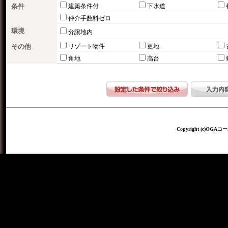
条件
建築条件付
下水道
仲介手数料ゼロ
環境
分譲地内
その他
リゾート物件
更地
角地
高台
Copyright (c)OGAコー