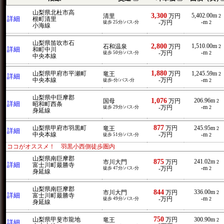
山梨県北杜市高
3,300
5,402.00m
清里
万円
2
詳細
根町清里
-m
徒歩 25分/バス-分
-万円
2
小海線
山梨県笛吹市石
2,800
1,510.00m
石和温泉
万円
2
詳細
和町中川
-m
徒歩 50分/バス-分
-万円
2
中央本線
1,880
山梨県甲府市平瀬町
万円
1,245.59m
竜王
2
詳細
中央本線
-万円
-m
徒歩-分/バス-分
2
山梨県中巨摩郡
1,076
206.96m
国母
万円
2
詳細
昭和町西条
-m
徒歩 29分/バス-分
-万円
2
身延線
877
山梨県甲府市羽黒町
万円
245.95m
竜王
2
詳細
中央本線
-万円
-m
徒歩 51分/バス-分
2
ココがオススメ！ 羽黒小西側徒歩圏内
山梨県南巨摩郡
875
241.02m
市川大門
万円
2
詳細
富士川町最勝寺
-m
徒歩 47分/バス-分
-万円
2
身延線
山梨県南巨摩郡
844
336.00m
市川大門
万円
2
詳細
富士川町最勝寺
-m
徒歩 49分/バス-分
-万円
2
身延線
750
山梨県甲斐市龍地
万円
300.90m
竜王
2
詳細