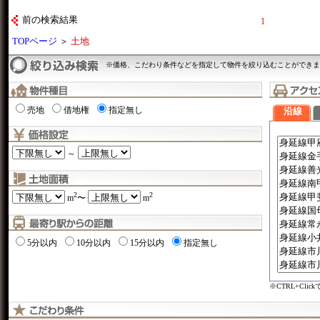
前の検索結果
1
TOPページ
＞
土地
※価格、こだわり条件などを指定して物件を絞り込むことができま
売地
借地権
指定無し
沿線
～
2
2
m
〜
m
5分以内
10分以内
15分以内
指定無し
※CTRL+Cli