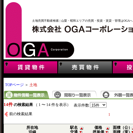
土地売買不動産検索 | 山梨・昭和エリアの売買・投資・賃貸・管理はOGAへ
TOPページ
＞
土地
14件
の検索結果
（ 1 〜 14 件を表示）
表示件数
前の検索結果
1
所在地
駅名
価格
面積（公）
沿線
交通
坪単価
面積（実）