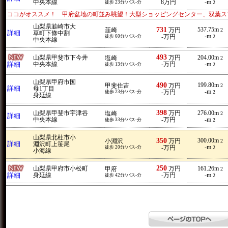
中央本線
8万円
-m
徒歩 23分/バス-分
2
ココがオススメ！ 甲府盆地の町並み眺望！大型ショッピングセンター、双葉ス
山梨県韮崎市大
731
537.75m
韮崎
万円
2
詳細
草町下條中割
-m
徒歩 60分/バス-分
-万円
2
中央本線
493
山梨県甲斐市下今井
万円
204.00m
塩崎
2
詳細
中央本線
-万円
-m
徒歩 13分/バス-分
2
山梨県甲府市国
490
199.80m
甲斐住吉
万円
2
詳細
母1丁目
-m
徒歩 23分/バス-分
-万円
2
身延線
398
山梨県甲斐市宇津谷
万円
276.00m
塩崎
2
詳細
中央本線
-万円
-m
徒歩 33分/バス-分
2
山梨県北杜市小
350
300.00m
小淵沢
万円
2
詳細
淵沢町上笹尾
-m
徒歩 20分/バス-分
-万円
2
小海線
250
山梨県甲府市小松町
万円
161.26m
甲府
2
詳細
身延線
-万円
-m
徒歩 42分/バス-分
2