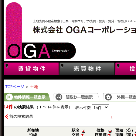
土地売買不動産検索 | 山梨・昭和エリアの売買・投資・賃貸・管理はOGAへ
TOPページ
＞
土地
14件
の検索結果
（ 1 〜 14 件を表示）
表示件数
前の検索結果
1
所在地
駅名
価格
面積（公）
沿線
交通
坪単価
面積（実）