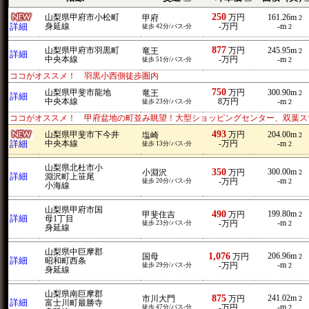
250
山梨県甲府市小松町
万円
161.26m
甲府
2
詳細
身延線
-万円
-m
徒歩 42分/バス-分
2
877
山梨県甲府市羽黒町
万円
245.95m
竜王
2
詳細
中央本線
-万円
-m
徒歩 51分/バス-分
2
ココがオススメ！ 羽黒小西側徒歩圏内
750
山梨県甲斐市龍地
万円
300.90m
竜王
2
詳細
中央本線
8万円
-m
徒歩 23分/バス-分
2
ココがオススメ！ 甲府盆地の町並み眺望！大型ショッピングセンター、双葉ス
493
山梨県甲斐市下今井
万円
204.00m
塩崎
2
詳細
中央本線
-万円
-m
徒歩 13分/バス-分
2
山梨県北杜市小
350
300.00m
小淵沢
万円
2
詳細
淵沢町上笹尾
-m
徒歩 20分/バス-分
-万円
2
小海線
山梨県甲府市国
490
199.80m
甲斐住吉
万円
2
詳細
母1丁目
-m
徒歩 23分/バス-分
-万円
2
身延線
山梨県中巨摩郡
1,076
206.96m
国母
万円
2
詳細
昭和町西条
-m
徒歩 29分/バス-分
-万円
2
身延線
山梨県南巨摩郡
875
241.02m
市川大門
万円
2
詳細
富士川町最勝寺
-m
徒歩 47分/バス-分
-万円
2