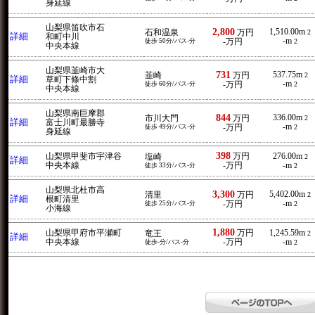
身延線
山梨県笛吹市石
2,800
1,510.00m
石和温泉
万円
2
詳細
和町中川
-m
徒歩 50分/バス-分
-万円
2
中央本線
山梨県韮崎市大
731
537.75m
韮崎
万円
2
詳細
草町下條中割
-m
徒歩 60分/バス-分
-万円
2
中央本線
山梨県南巨摩郡
844
336.00m
市川大門
万円
2
詳細
富士川町最勝寺
-m
徒歩 49分/バス-分
-万円
2
身延線
398
山梨県甲斐市宇津谷
万円
276.00m
塩崎
2
詳細
中央本線
-万円
-m
徒歩 33分/バス-分
2
山梨県北杜市高
3,300
5,402.00m
清里
万円
2
詳細
根町清里
-m
徒歩 25分/バス-分
-万円
2
小海線
1,880
山梨県甲府市平瀬町
万円
1,245.59m
竜王
2
詳細
中央本線
-万円
-m
徒歩-分/バス-分
2