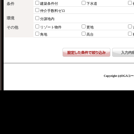
条件
建築条件付
下水道
仲介手数料ゼロ
環境
分譲地内
その他
リゾート物件
更地
角地
高台
Copyright (c)OGAコー