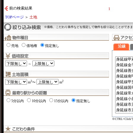
前の検索結果
1
TOPページ
＞
土地
※価格、こだわり条件などを指定して物件を絞り込むことができま
売地
借地権
指定無し
沿線
～
2
2
m
〜
m
5分以内
10分以内
15分以内
指定無し
※CTRL+Cli