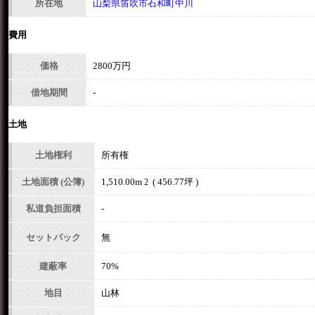
所在地
山梨県笛吹市石和町中川
費用
価格
2800万円
借地期間
-
土地
土地権利
所有権
土地面積 (公簿)
1,510.00m
( 456.77坪 )
2
私道負担面積
-
セットバック
無
建蔽率
70%
地目
山林