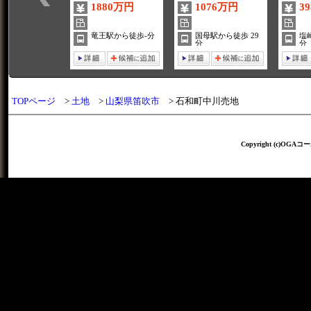
1880万円
1076万円
3
竜王駅から徒歩-分
国母駅から徒歩 29
塩
分
分
TOPページ
土地
山梨県笛吹市
石和町中川売地
Copyright (c)OGAコー