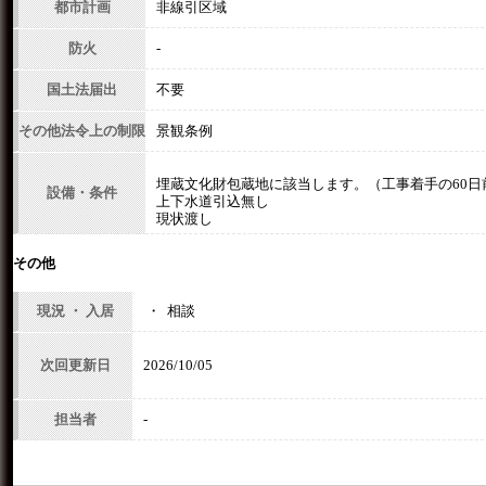
都市計画
非線引区域
防火
-
国土法届出
不要
その他法令上の制限
景観条例
埋蔵文化財包蔵地に該当します。（工事着手の60
設備・条件
上下水道引込無し
現状渡し
その他
現況 ・ 入居
・ 相談
次回更新日
2026/10/05
担当者
-