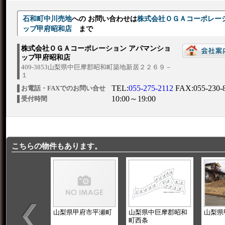
石和町中川売地
への お問い合わせは
株式会社ＯＧＡコーポレー
ップ甲府昭和店
まで
株式会社ＯＧＡコーポレーション アパマンショ
ップ甲府昭和店
409-3853山梨県中巨摩郡昭和町築地新居２２６９－
１
TEL:
055-275-2112
FAX:055-230-
お電話・FAXでのお問い合せ
10:00～19:00
受付時間
こちらの物件もあります。
山梨県甲府市平瀬町
山梨県中巨摩郡昭和
山梨県
町西条